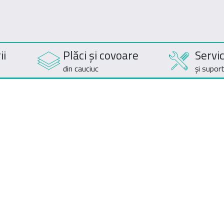
ii
Plăci și covoare
Servic
din cauciuc
și supor