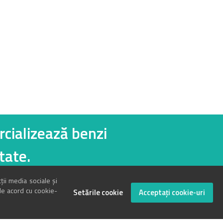
cializează benzi
 înalte de calitate.
ții media sociale și
 de acord cu cookie-
Setările cookie
Acceptați cookie-uri