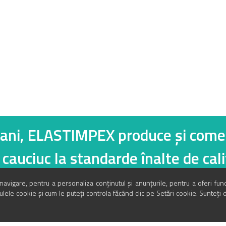
re cauciuc!
 ani, ELASTIMPEX produce și comer
ci din cauciuc la standarde
vigare, pentru a personaliza conținutul și anunțurile, pentru a oferi func
dulele cookie și cum le puteți controla făcând clic pe Setări cookie. Sunteți