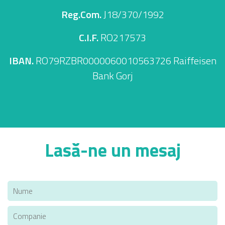
Reg.Com.
J18/370/1992
C.I.F.
RO217573
IBAN.
RO79RZBR0000060010563726 Raiffeisen
Bank Gorj
Lasă-ne un mesaj